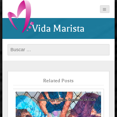
Vida Marista
Buscar:
Related Posts
idad
Domingo de Pascua. Despierta LA VIDA