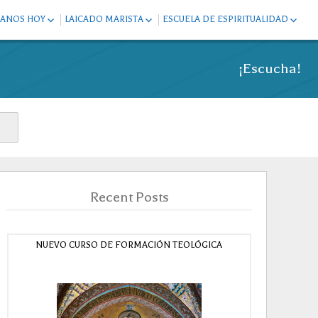
ANOS HOY
LAICADO MARISTA
ESCUELA DE ESPIRITUALIDAD
IPO DE ANIMACIÓN DE
GRUPOS MARISTAS DE
CAMINO DE ESPIRITUALIDAD
MANOS MAYORES
ENCUENTRO
¡Escucha!
RETIROS
N DE FORMACIÓN DE
ITINERARIO DE VINCULACIÓN
RMANOS
ACTIVIDADES FORMATIVAS
MACIÓN DE COMUNIDADES
ESPACIOS DE DIÁLOGO Y
TA DE SUPERIORES
REFLEXIÓN
Recent Posts
NUEVO CURSO DE FORMACIÓN TEOLÓGICA