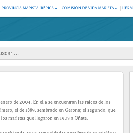
PROVINCIA MARISTA IBÉRICA
COMISIÓN DE VIDA MARISTA
HERM
MARISTAS HOY
PLAN DE LA COMISIÓN
EQU
a
HER
NUESTRA PROVINCIA
COMUNIDADES CRISTIANAS
MARISTAS DE REFERENCIA
PLA
PRIORIDADES PROVINCIALES
HE
PARA EL TRIENIO 2016-2018
PLAN PROVINCIAL DE
FORMACIÓN CONJUNTA
ANI
ar:
JUN
enero de 2004. En ella se encuentran las raíces de los
primero, el de 1889, sembrado en Gerona; el segundo, que
e los maristas que llegaron en 1903 a Oñate.